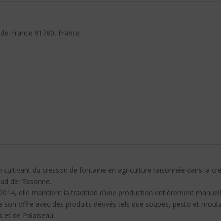
-de-France 91780, France
en cultivant du cresson de fontaine en agriculture raisonnée dans la cr
sud de l’Essonne.
2014, elle maintient la tradition d’une production entièrement manue
ie son offre avec des produits dérivés tels que soupes, pesto et moutar
s et de Palaiseau.