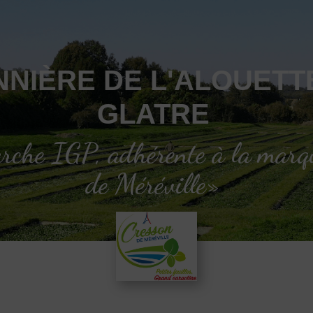
NIÈRE DE L'ALOUETTE
GLATRE
rche IGP, adhérente à la marqu
de Méréville»