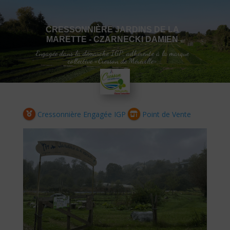
CRESSONNIÈRE JARDINS DE LA
MARETTE - CZARNECKI DAMIEN
Engagée dans la démarche IGP, adhérente à la marque
collective «Cresson de Méréville»
Cressonnière Engagée IGP
Point de Vente