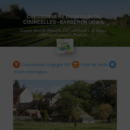
CRESSONNIÈRE DU MOULIN DE
COURCELLES - BARBERON ORIAN
Engagée dans la démarche IGP, adhérente à la marque
collective «Cresson de Méréville»
Cressonnière Engagée IGP
Point de Vente
Point information